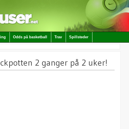
ping
Odds på basketball
Trav
Spillsteder
ackpotten 2 ganger på 2 uker!