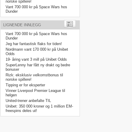
norske spillere!
Vant 700 000 kr på Space Wars hos
Dunder
LIGNENDE INNLEGG
Vant 700 000 kr på Space Wars hos
Dunder
Jeg har fantastisk flaks for tiden!
Nordmann vant 170 000 kr på Unibet
Odds
19- åring vant 3 mill på Unibet Odds
SuperLenny har fått ny drakt og bedre
bonuser
Rizk: eksklusiv velkomstbonus til
norske spillere!
Tipping er for eksperter
Vinner Liverpool Premier League til
helgen
United-trener anbefalte TIL
Unibet: 350 000 kroner og 1 million EM-
freespins deles ut!