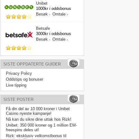
Unibet
1000kr i oddsbonus
Besøk
Omtale
>
>
Betsafe
3000kr i oddsbonus
Besøk
Omtale
>
>
SISTE OPPDATERTE GUIDER
Privacy Policy
Oddstips og bonuser
Live tipping
SISTE POSTER
Få din del av 10 000 kroner i Unibet
Casino nyeste kampanje!
Nå kan du sikre dine uttak hos Rizk!
Unibet: 350 000 kroner og 1 million EM-
freespins deles ut!
Rizk: eksklusiv velkomstbonus til