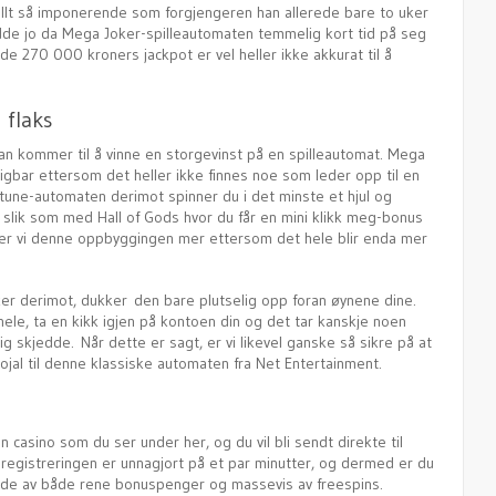
ullt så imponerende som forgjengeren han allerede bare to uker
dde jo da Mega Joker-spilleautomaten temmelig kort tid på seg
de 270 000 kroners jackpot er vel heller ikke akkurat til å
g flaks
an kommer til å vinne en storgevinst på en spilleautomat. Mega
tsigbar ettersom det heller ikke finnes noe som leder opp til en
tune-automaten derimot spinner du i det minste et hjul og
slik som med Hall of Gods hvor du får en mini klikk meg-bonus
liker vi denne oppbyggingen mer ettersom det hele blir enda mer
ker derimot, dukker den bare plutselig opp foran øynene dine.
hele, ta en kikk igjen på kontoen din og det tar kanskje noen
 skjedde. Når dette er sagt, er vi likevel ganske så sikre på at
lojal til denne klassiske automaten fra Net Entertainment.
n casino som du ser under her, og du vil bli sendt direkte til
e registreringen er unnagjort på et par minutter, og dermed er du
nde av både rene bonuspenger og massevis av freespins.