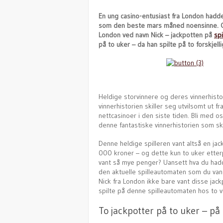
En ung casino-entusiast fra London hadde 
som den beste mars måned noensinne. Gr
London ved navn Nick – jackpotten på
sp
på to uker – da han spilte på to forskjell
Heldige storvinnere og deres vinnerhistori
vinnerhistorien skiller seg utvilsomt ut f
nettcasinoer i den siste tiden. Bli med 
denne fantastiske vinnerhistorien som sk
Denne heldige spilleren vant altså en j
000 kroner – og dette kun to uker etter
vant så mye penger? Uansett hva du hadde 
den aktuelle spilleautomaten som du vant 
Nick fra London ikke bare vant disse j
spilte på denne spilleautomaten hos to vi
To jackpotter på to uker – på 