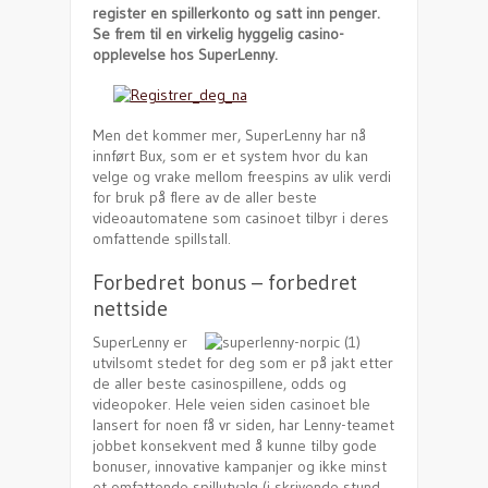
register en spillerkonto og satt inn penger.
Se frem til en virkelig hyggelig casino-
opplevelse hos SuperLenny.
Men det kommer mer, SuperLenny har nå
innført Bux, som er et system hvor du kan
velge og vrake mellom freespins av ulik verdi
for bruk på flere av de aller beste
videoautomatene som casinoet tilbyr i deres
omfattende spillstall.
Forbedret bonus – forbedret
nettside
SuperLenny er
utvilsomt stedet for deg som er på jakt etter
de aller beste casinospillene, odds og
videopoker. Hele veien siden casinoet ble
lansert for noen få vr siden, har Lenny-teamet
jobbet konsekvent med å kunne tilby gode
bonuser, innovative kampanjer og ikke minst
et omfattende spillutvalg (i skrivende stund