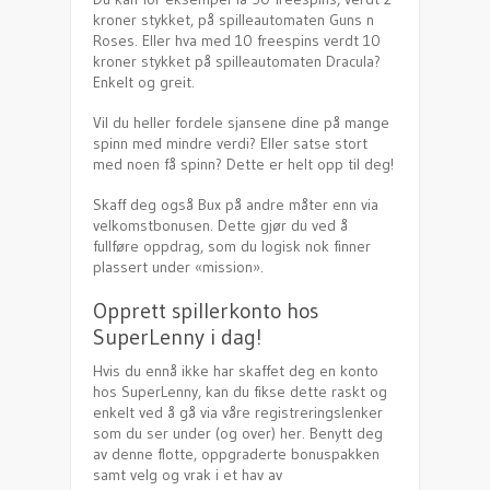
kroner stykket, på spilleautomaten Guns n
Roses. Eller hva med 10 freespins verdt 10
kroner stykket på spilleautomaten Dracula?
Enkelt og greit.
Vil du heller fordele sjansene dine på mange
spinn med mindre verdi? Eller satse stort
med noen få spinn? Dette er helt opp til deg!
Skaff deg også Bux på andre måter enn via
velkomstbonusen. Dette gjør du ved å
fullføre oppdrag, som du logisk nok finner
plassert under «mission».
Opprett spillerkonto hos
SuperLenny i dag!
Hvis du ennå ikke har skaffet deg en konto
hos SuperLenny, kan du fikse dette raskt og
enkelt ved å gå via våre registreringslenker
som du ser under (og over) her. Benytt deg
av denne flotte, oppgraderte bonuspakken
samt velg og vrak i et hav av