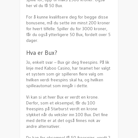
her vil du få 50 Bux.
For å kunne kvalifisere deg for begge disse
bonusene, må du sette inn minst 200 kroner
for hvert tilfelle. Spiller du for 3000 kroner,
får du også ytterligere 50 Bux, fordelt over 5
dager.
Hva er Bux?
Jo, enkelt svar – Bux gir deg freespins. På lik
linje med Kaboo Casino, har teamet her valgt
et system som gir spilleren flere valg om
hvilken verdi freespins skal ha, og hvilken
spilleautomat som inngår i dette.
Vi kan si at hver Bux er verdt en krone.
Derfor, som et eksempel, får du 100
freespins på Starburst verdt en krone
stykket når du veksler inn 100 Bux. Det fine
med dette er at det også finnes nok av
andre alternativer.
Du kan for eksempel få 50 freespins, verdt 2