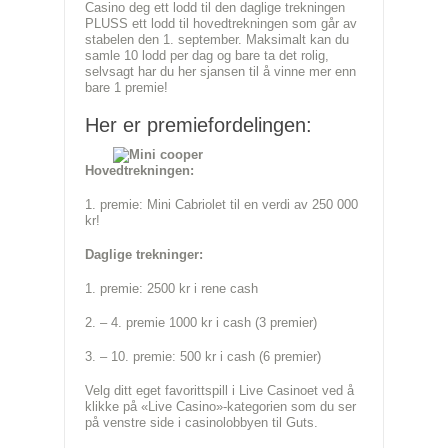
Casino deg ett lodd til den daglige trekningen
PLUSS ett lodd til hovedtrekningen som går av
stabelen den 1. september. Maksimalt kan du
samle 10 lodd per dag og bare ta det rolig,
selvsagt har du her sjansen til å vinne mer enn
bare 1 premie!
Her er premiefordelingen:
Hovedtrekningen:
1. premie: Mini Cabriolet til en verdi av 250 000
kr!
Daglige trekninger:
1. premie: 2500 kr i rene cash
2. – 4. premie 1000 kr i cash (3 premier)
3. – 10. premie: 500 kr i cash (6 premier)
Velg ditt eget favorittspill i Live Casinoet ved å
klikke på «Live Casino»-kategorien som du ser
på venstre side i casinolobbyen til Guts.