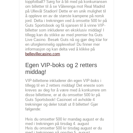
toppfotball? Sørg for å bli med på konkurransen
om billetter til å se Vålerenga mot Real Madrid
på Ullevål Stadion! Dette er en unik mulighet til
å oppleve en av de største kampene på norsk
jord. Delta i trekningen ved å omsette 500 kr på
Guts Sportsbook og få sjansen til å vinne VIP-
billetter som inkluderer en eksklusiv middag! I
tillegg kan du stikke av med premier fra Guts
Live Casino. Besøk Guts nå og gjør deg klar for
en uforglemmelig opplevelse! Du finner mer
informasjon og kan delta ved å klikke på
bellevillecasino.com
.
Egen VIP-boks og 2 retters
middag!
VIP-billettene inkluderer din egen VIP-boks i
tillegg til en 2 retters middag! Det eneste som
kreves av deg for å være med å konkurrere om
disse billettene, er at du omsetter 500 kr på
Guts Sportsbook! Casinoet vil avholde 4
trekninger og deler totalt ut 8 billetter! Gjør
følgende:
Hvis du omsetter 500 kr mandag august er du
med i trekningen på tirsdag 4. august
Hvis du omsetter 500 kr tirsdag august er du
med i trekningen på onsdag 5. august